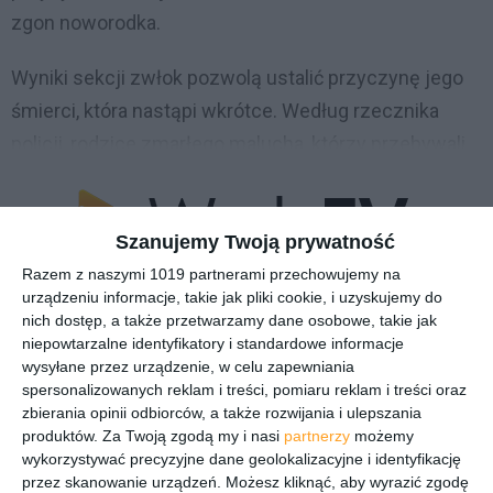
zgon noworodka.
Wyniki sekcji zwłok pozwolą ustalić przyczynę jego
śmierci, która nastąpi wkrótce. Według rzecznika
policji, rodzice zmarłego malucha, którzy przebywali
w mieszkaniu
Szanujemy Twoją prywatność
Razem z naszymi 1019 partnerami przechowujemy na
urządzeniu informacje, takie jak pliki cookie, i uzyskujemy do
nich dostęp, a także przetwarzamy dane osobowe, takie jak
niepowtarzalne identyfikatory i standardowe informacje
Niniejszy artykuł pochodzi z zewnętrznego
wysyłane przez urządzenie, w celu zapewniania
serwisu
spersonalizowanych reklam i treści, pomiaru reklam i treści oraz
zbierania opinii odbiorców, a także rozwijania i ulepszania
Kliknij Czytaj dalej, by zobaczyć całość!
produktów.
Za Twoją zgodą my i nasi
partnerzy
możemy
wykorzystywać precyzyjne dane geolokalizacyjne i identyfikację
przez skanowanie urządzeń. Możesz kliknąć, aby wyrazić zgodę