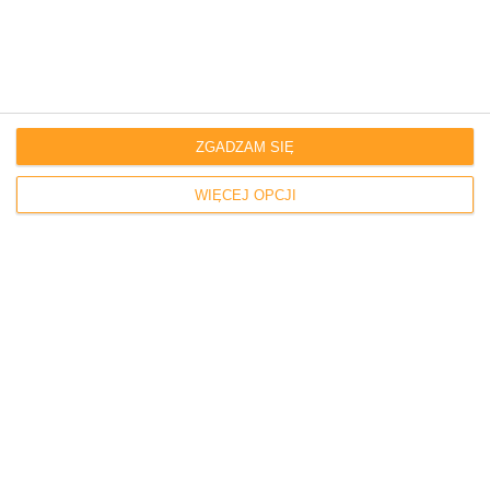
macierzyńskiego. Według nich należy im się za
przyszły spadek po nich.
ZGADZAM SIĘ
WIĘCEJ OPCJI
HISTORIE
Syn wziął ślub w tajemnicy i nie zaprosił nas na
wesele. Mówi, że nie chciał psuć nastroju.