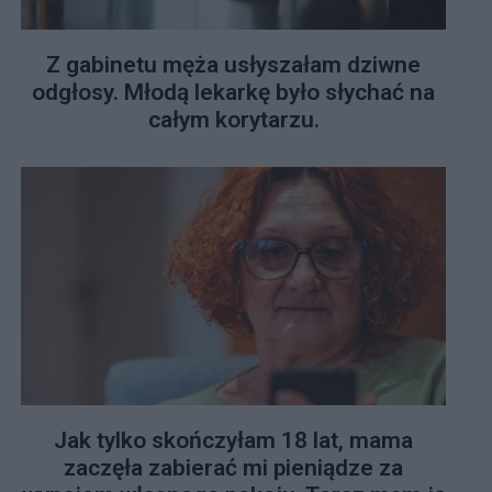
Z gabinetu męża usłyszałam dziwne
odgłosy. Młodą lekarkę było słychać na
całym korytarzu.
Jak tylko skończyłam 18 lat, mama
zaczęła zabierać mi pieniądze za