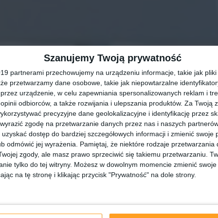
Szanujemy Twoją prywatność
9 partnerami przechowujemy na urządzeniu informacje, takie jak pliki 
kże przetwarzamy dane osobowe, takie jak niepowtarzalne identyfikato
przez urządzenie, w celu zapewniania spersonalizowanych reklam i tre
 opinii odbiorców, a także rozwijania i ulepszania produktów.
Za Twoją z
orzystywać precyzyjne dane geolokalizacyjne i identyfikację przez s
 wyrazić zgodę na przetwarzanie danych przez nas i naszych partneró
uzyskać dostęp do bardziej szczegółowych informacji i zmienić swoje 
b odmówić jej wyrażenia.
Pamiętaj, że niektóre rodzaje przetwarzani
ojej zgody, ale masz prawo sprzeciwić się takiemu przetwarzaniu. Tw
nie tylko do tej witryny. Możesz w dowolnym momencie zmienić swoje 
jąc na tę stronę i klikając przycisk "Prywatność" na dole strony.