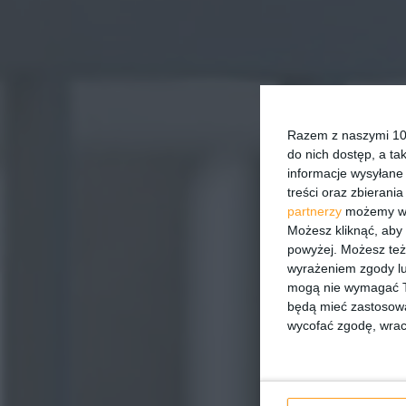
Razem z naszymi 101
do nich dostęp, a ta
informacje wysyłane 
treści oraz zbierania
partnerzy
możemy wyk
Możesz kliknąć, aby
powyżej. Możesz też 
wyrażeniem zgody lu
mogą nie wymagać Tw
będą mieć zastosowa
wycofać zgodę, wraca