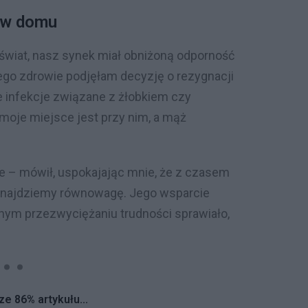
 w domu
świat, nasz synek miał obniżoną odporność
jego zdrowie podjęłam decyzję o rezygnacji
e infekcje związane z żłobkiem czy
moje miejsce jest przy nim, a mąż
ie – mówił, uspokajając mnie, że z czasem
 odnajdziemy równowagę. Jego wsparcie
nym przezwyciężaniu trudności sprawiało,
...
e 86% artykułu...