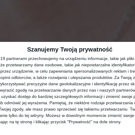
Szanujemy Twoją prywatność
9 partnerami przechowujemy na urządzeniu informacje, takie jak pliki 
kże przetwarzamy dane osobowe, takie jak niepowtarzalne identyfikato
przez urządzenie, w celu zapewniania spersonalizowanych reklam i tre
 opinii odbiorców, a także rozwijania i ulepszania produktów.
Za Twoją z
orzystywać precyzyjne dane geolokalizacyjne i identyfikację przez s
 wyrazić zgodę na przetwarzanie danych przez nas i naszych partneró
uzyskać dostęp do bardziej szczegółowych informacji i zmienić swoje 
b odmówić jej wyrażenia.
Pamiętaj, że niektóre rodzaje przetwarzani
ojej zgody, ale masz prawo sprzeciwić się takiemu przetwarzaniu. Tw
nie tylko do tej witryny. Możesz w dowolnym momencie zmienić swoje 
jąc na tę stronę i klikając przycisk "Prywatność" na dole strony.