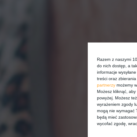
Razem z naszymi 101
do nich dostęp, a ta
informacje wysyłane 
treści oraz zbierania
partnerzy
możemy wyk
Możesz kliknąć, aby
powyżej. Możesz też 
wyrażeniem zgody lu
mogą nie wymagać Tw
będą mieć zastosowa
wycofać zgodę, wraca