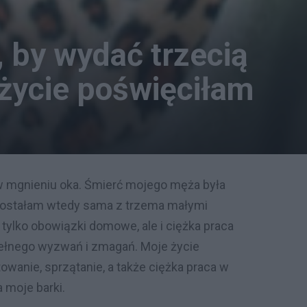
 by wydać trzecią
 życie poświęciłam
ę w mgnieniu oka. Śmierć mojego męża była
Zostałam wtedy sama z trzema małymi
e tylko obowiązki domowe, ale i ciężka praca
 pełnego wyzwań i zmagań. Moje życie
owanie, sprzątanie, a także ciężka praca w
 moje barki.