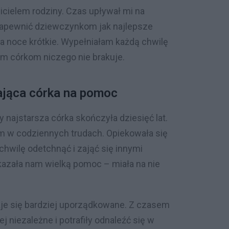
wicielem rodziny. Czas upływał mi na
 zapewnić dziewczynkom jak najlepsze
, a noce krótkie. Wypełniałam każdą chwilę
m córkom niczego nie brakuje.
ająca córka na pomoc
 najstarsza córka skończyła dziesięć lat.
m w codziennych trudach. Opiekowała się
hwilę odetchnąć i zająć się innymi
kazała nam wielką pomoc – miała na nie
taje się bardziej uporządkowane. Z czasem
j niezależne i potrafiły odnaleźć się w